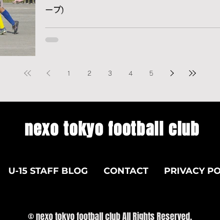
ープ)
1
2
3
4
5
nexo tokyo football club
U-15 STAFF BLOG
CONTACT
PRIVACY PO
© nexo tokyo football club All Rights Reserved.