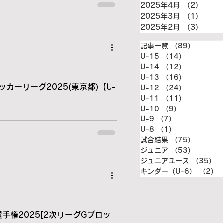
2025年4月
（2）
2件
2025年3月
（1）
1件
2025年2月
（3）
3件
記事一覧
（89）
89件の
U-15
（14）
14件の記
U-14
（12）
12件の記
U-13
（16）
16件の記
ッカーリーグ2025(東京都)【U-
U-12
（24）
24件の記
U-11
（11）
11件の記
U-10
（9）
9件の記事
U-9
（7）
7件の記事
U-8
（1）
1件の記事
試合結果
（75）
75件の
ジュニア
（53）
53件の
ジュニアユース
（35）
3
キンダー（U-6）
（2）
手権2025[2次リーグGブロッ