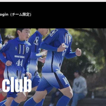
login（チーム限定）
 club