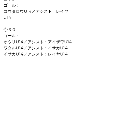
ゴール：
コウタロウU14／アシスト：レイヤ
U14
④ 3-0 
ゴール：
オウリU14／アシスト：アイザワU14
ワタルU14／アシスト：イサカU14
イサカU14／アシスト：レイヤU14
オウリU14
プレッシングの予測・強度がよく、そ
こから回収してチャンスにする場面が
よく見られた。