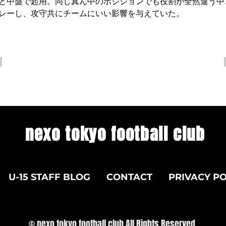
と中盤で起用。同じ真ん中のポジションでも役割が全然違う中
レーし、攻守共にチームにいい影響を与えていた。
nexo tokyo football club
U-15 STAFF BLOG
CONTACT
PRIVACY PO
© nexo tokyo football club All Rights Reserved.