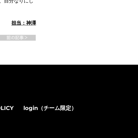
、自分なりにし
担当：神澤
前の記事＞
LICY
login（チーム限定）