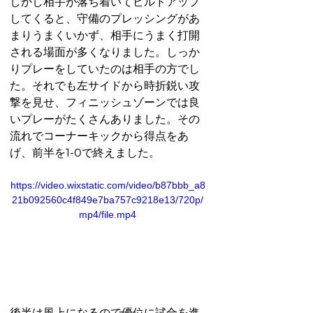
しかし相手が落ち着いてビルドアップ
してくると、守備のプレッシングがあ
まりうまくいかず、相手にうまく打開
される場面が多くなりました。しっか
りプレーをしていたのは相手の方でし
た。それでも左サイドから時折鋭い攻
撃を見せ、フィニッシュゾーンでは良
いプレーがたくさんありました。その
流れでコーナーキックから得点をあ
げ、前半を1-0で終えました。
https://video.wixstatic.com/video/b87bbb_a8
21b092560c4f849e7ba757c9218e13/720p/
mp4/file.mp4
後半は風上になるので優位に試合を進